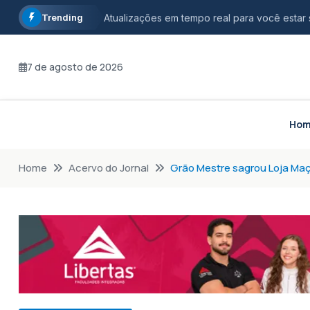
Trending
Atualizações em tempo real para você estar
Informação com credibilidade, opinião com r
7 de agosto de 2026
Fique por dentro dos principais acontecimen
Ho
Home
Acervo do Jornal
Grão Mestre sagrou Loja Ma