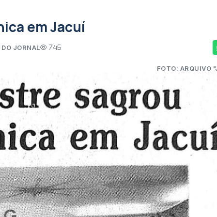
nica em Jacuí
 DO JORNAL
745
FOTO: ARQUIVO "