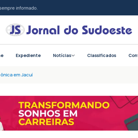
 sempre informado.
esponsabilidade.
tos do Brasil e do mundo.
me
Expediente
Notícias
Classificados
Con
çônica em Jacuí