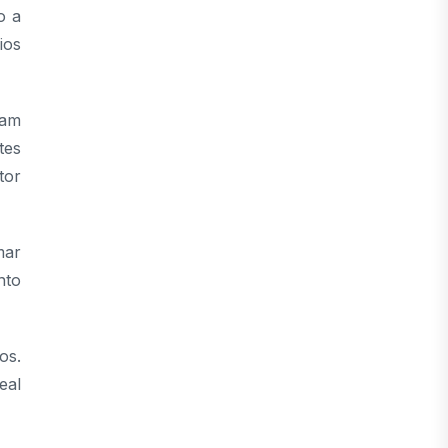
o a
ios
ram
tes
tor
mar
nto
os.
eal