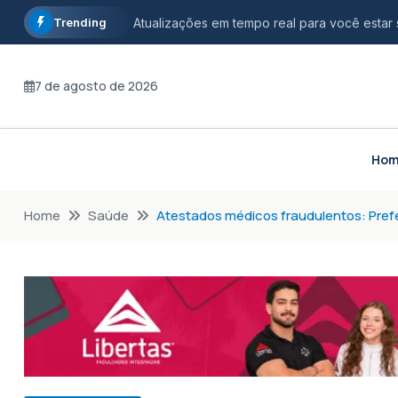
Trending
Atualizações em tempo real para você estar
Informação com credibilidade, opinião com r
7 de agosto de 2026
Fique por dentro dos principais acontecimen
Ho
Home
Saúde
Atestados médicos fraudulentos: Prefei