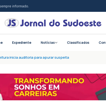
 sempre informado.
esponsabilidade.
tos do Brasil e do mundo.
me
Expediente
Notícias
Classificados
Con
tura inicia auditoria para apurar suspeita