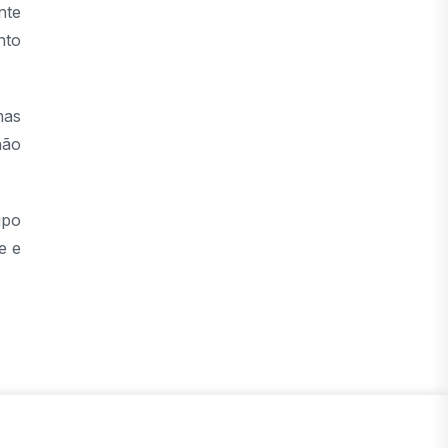
nte
nto
mas
não
ipo
e e