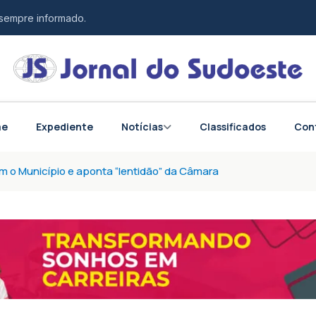
 sempre informado.
esponsabilidade.
tos do Brasil e do mundo.
me
Expediente
Notícias
Classificados
Con
 o Município e aponta “lentidão” da Câmara