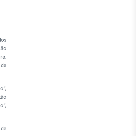
los
ção
ra.
 de
o”,
tão
o”,
 de