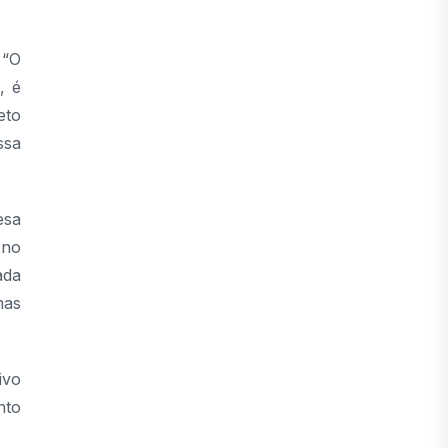
 “O
, é
eto
ssa
esa
 no
ada
mas
ivo
nto