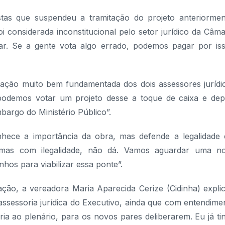
tas que suspendeu a tramitação do projeto anteriormen
 considerada inconstitucional pelo setor jurídico da Câma
. Se a gente vota algo errado, podemos pagar por iss
ação muito bem fundamentada dos dois assessores jurídi
 podemos votar um projeto desse a toque de caixa e dep
bargo do Ministério Público”.
hece a importância da obra, mas defende a legalidade
, mas com ilegalidade, não dá. Vamos aguardar uma n
hos para viabilizar essa ponte”.
ção, a vereadora Maria Aparecida Cerize (Cidinha) expli
assessoria jurídica do Executivo, ainda que com entendime
iria ao plenário, para os novos pares deliberarem. Eu já ti