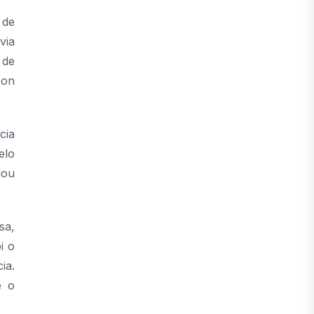
 de
via
 de
son
cia
elo
gou
sa,
i o
ia.
é o