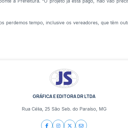
ponte à Prefeitura. “O projeto já está pago, não vão preci
dos perdemos tempo, inclusive os vereadores, que têm out
GRÁFICA E EDITORA DR LTDA
Rua Célia, 25 São Seb. do Paraíso, MG