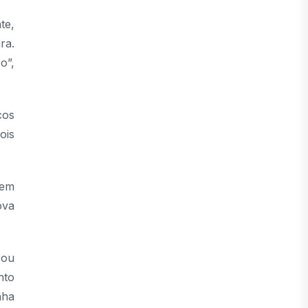
te,
ra.
o”,
cos
ois
 em
ova
cou
nto
nha