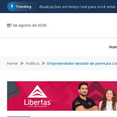
Trending
Atualizações em tempo real para você estar
Informação com credibilidade, opinião com r
7 de agosto de 2026
Fique por dentro dos principais acontecimen
Ho
Home
Política
Empreendedor desiste de permuta com