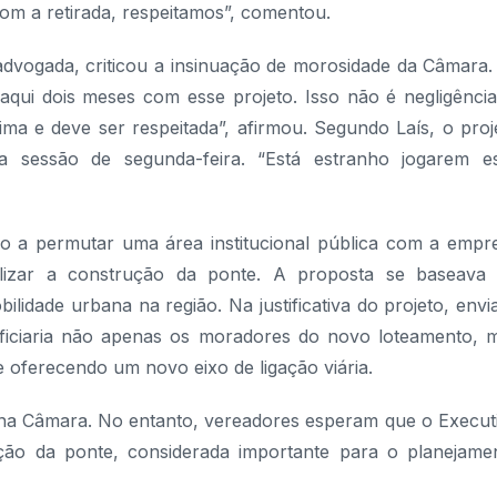
om a retirada, respeitamos”, comentou.
advogada, criticou a insinuação de morosidade da Câmara.
qui dois meses com esse projeto. Isso não é negligência
ítima e deve ser respeitada”, afirmou. Segundo Laís, o proj
a sessão de segunda-feira. “Está estranho jogarem e
vo a permutar uma área institucional pública com a empr
ilizar a construção da ponte. A proposta se baseava
lidade urbana na região. Na justificativa do projeto, envi
eficiaria não apenas os moradores do novo loteamento, 
 oferecendo um novo eixo de ligação viária.
r na Câmara. No entanto, vereadores esperam que o Execut
rução da ponte, considerada importante para o planejame