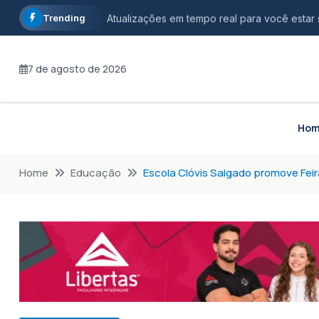
Trending
Atualizações em tempo real para você estar
Informação com credibilidade, opinião com r
7 de agosto de 2026
Fique por dentro dos principais acontecimen
Ho
Home
Educação
Escola Clóvis Salgado promove Fei