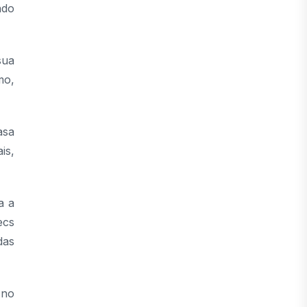
ndo
sua
mo,
asa
is,
a a
ecs
das
 no