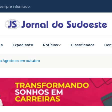
 sempre informado.
esponsabilidade.
tos do Brasil e do mundo.
me
Expediente
Notícias
Classificados
Con
ra Agrotecs em outubro