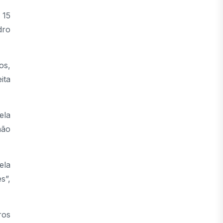
 15
dro
os,
ita
ela
não
ela
s”,
ros