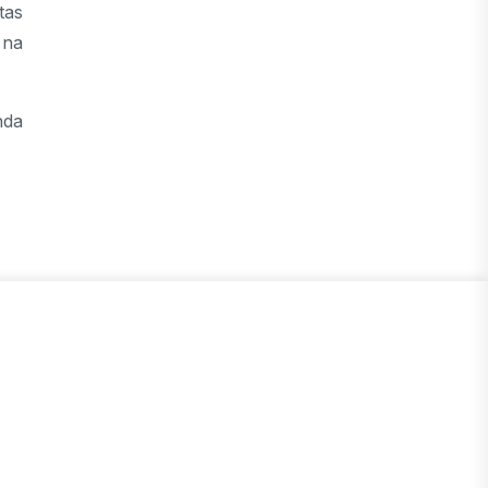
tas
 na
nda