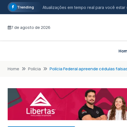
Trending
Atualizações em tempo real para você estar
Informação com credibilidade, opinião com r
7 de agosto de 2026
Fique por dentro dos principais acontecimen
Ho
Home
Polícia
Polícia Federal apreende cédulas fals