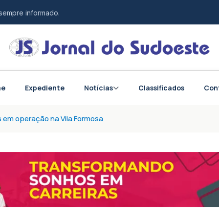
 sempre informado.
esponsabilidade.
tos do Brasil e do mundo.
me
Expediente
Notícias
Classificados
Con
as em operação na Vila Formosa