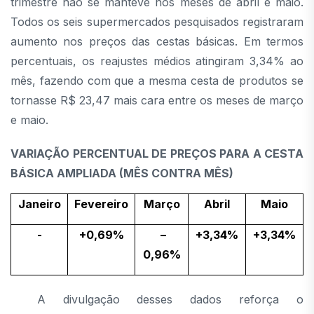
trimestre não se manteve nos meses de abril e maio.
Todos os seis supermercados pesquisados registraram
aumento nos preços das cestas básicas. Em termos
percentuais, os reajustes médios atingiram 3,34% ao
mês, fazendo com que a mesma cesta de produtos se
tornasse R$ 23,47 mais cara entre os meses de março
e maio.
VARIAÇÃO PERCENTUAL DE PREÇOS PARA A CESTA
BÁSICA AMPLIADA (MÊS CONTRA MÊS)
Janeiro
Fevereiro
Março
Abril
Maio
-
+0,69%
–
+3,34%
+3,34%
0,96%
A divulgação desses dados reforça o