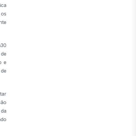
ica
 os
nte
h30
 de
o e
 de
tar
ção
 da
ado