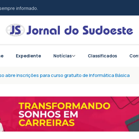
 sempre informado.
esponsabilidade.
tos do Brasil e do mundo.
me
Expediente
Notícias
Classificados
Con
so abre inscrições para curso gratuito de Informática Básica