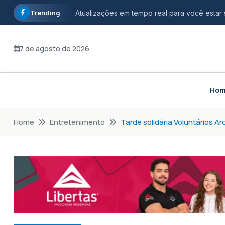
Trending
Atualizações em tempo real para você estar
Informação com credibilidade, opinião com r
7 de agosto de 2026
Fique por dentro dos principais acontecimen
Ho
Home
Entretenimento
Tarde solidária Voluntários Arc