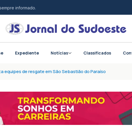
 sempre informado.
esponsabilidade.
tos do Brasil e do mundo.
me
Expediente
Notícias
Classificados
Con
iza equipes de resgate em São Sebastião do Paraíso