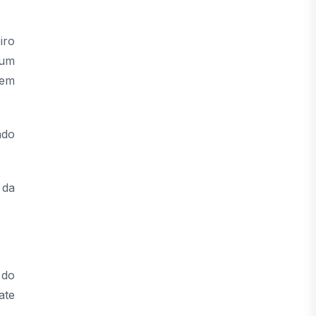
iro
 um
 em
ado
 da
 do
ate