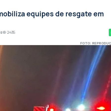
mobiliza equipes de resgate em
TE
2435
FOTO: REPRODU