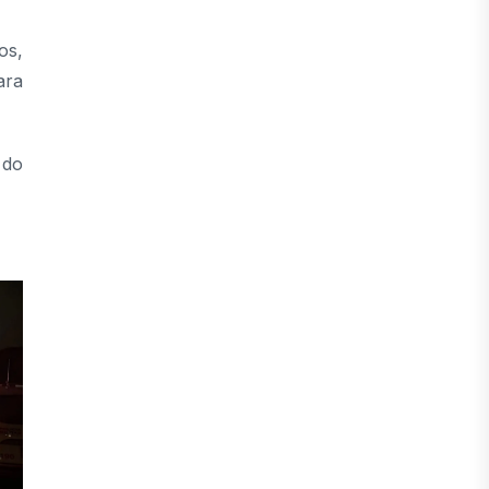
os,
ara
 do