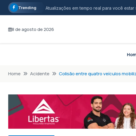
Trending
Atualizações em tempo real para você estar
Informação com credibilidade, opinião com r
8 de agosto de 2026
Fique por dentro dos principais acontecimen
Ho
Home
Acidente
Colisão entre quatro veículos mobil